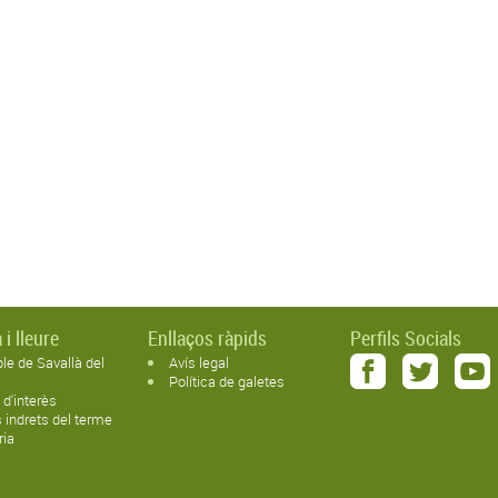
 i lleure
Enllaços ràpids
Perfils Socials
ble de Savallà del
Avís legal
Política de galetes
 d'interès
s indrets del terme
ria