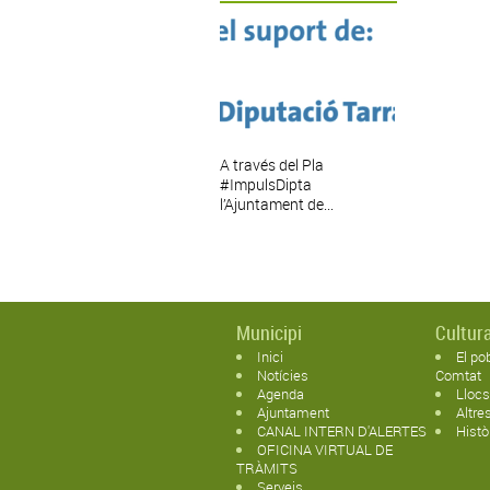
A través del Pla
#ImpulsDipta
l’Ajuntament de...
Municipi
Cultura
Inici
El po
Notícies
Comtat
Agenda
Llocs
Ajuntament
Altre
CANAL INTERN D'ALERTES
Histò
OFICINA VIRTUAL DE
TRÀMITS
Serveis