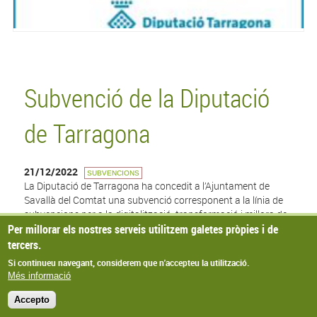
Subvenció de la Diputació
de Tarragona
21/12/2022
SUBVENCIONS
La Diputació de Tarragona ha concedit a l’Ajuntament de
Savallà del Comtat una subvenció corresponent a la línia de
subvencions per a la digitalització, transformació i millora de
Per millorar els nostres serveis utilitzem galetes pròpies i de
la seguretat del municipis, anualitat 2022 per import de
1.639,79 € per a dur a terme l’actuació: "Adquisició servidor
tercers.
enrackat i NAS còpies” amb un pressupost elegible de
Si continueu navegant, considerem que n'accepteu la utilització.
2.487,40 €.
Més informació
Accepto
© Missatge de Copyright